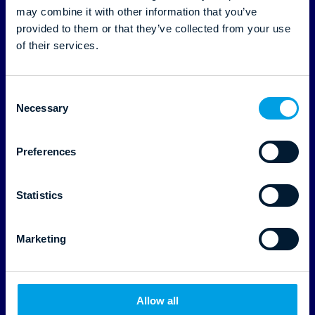
Haciendo un esfuerzo adicional:
may combine it with other information that you’ve
cómo Profitroom lleva el éxito
provided to them or that they’ve collected from your use
of their services.
de su socio hotelero al siguiente
nivel
C
Leer más
Necessary
o
n
s
Preferences
e
n
t
Statistics
S
e
Marketing
l
e
c
24.08.2022
t
Allow all
i