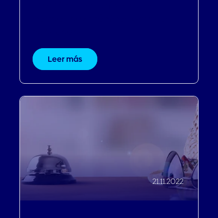
creará el contenido de los
correos electrónicos para tus
huéspedes
Leer más
21.11.2022