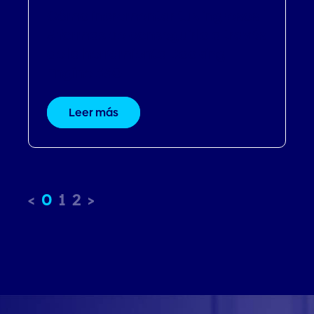
Cómo incrementar tus ingresos |
5 formas de conseguirlo a través
de la herramienta Booking
Engine 360
Leer más
0
1
2