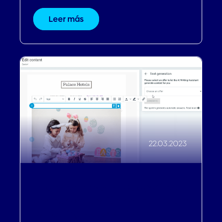
Leer más
22.03.2023
Te presentamos AI Copywriter:
una nueva función en Profitroom
Marketing Automation que