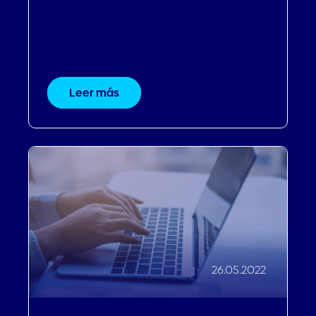
Diacaciones | La nueva
tendencia que te puede ayudar
a aumentar tu venta directa
Leer más
26.05.2022