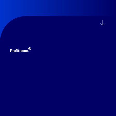
Mariana Venegas
Lorem Ipsum is simply dummy text of the
printing and typesetting industry. Lorem Ipsum
has been the industry's standard dummy text
ever since the 1500s, when an unknown printer
took a galley of type and scrambled it to make a
type specimen book. It has survived not only five
centuries, but also the leap into electronic