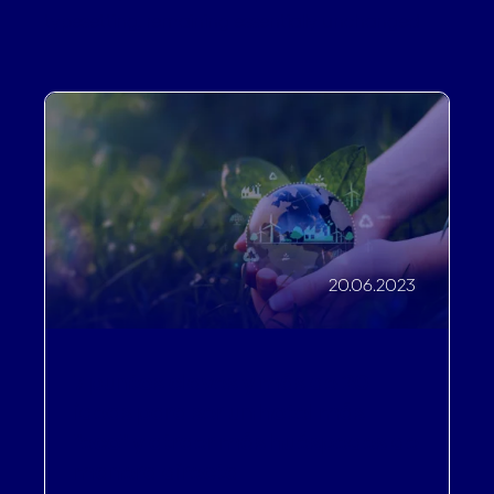
typesetting, remaining essentially unchanged.
20.06.2023
7 puntos claves y más de 20
ideas para ser un hotel más
"eco" y atraer más huéspedes de
manera directa