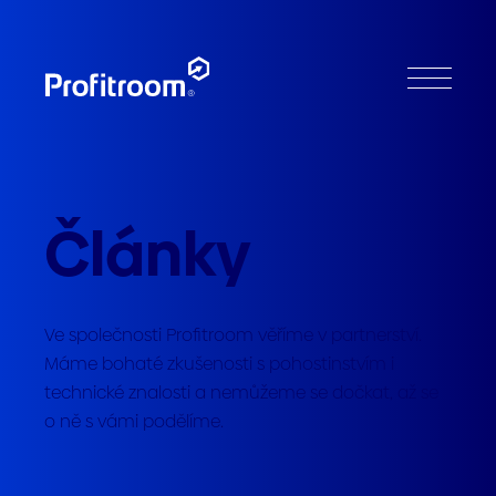
Články
Ve společnosti Profitroom věříme v partnerství.
Máme bohaté zkušenosti s pohostinstvím i
technické znalosti a nemůžeme se dočkat, až se
o ně s vámi podělíme.