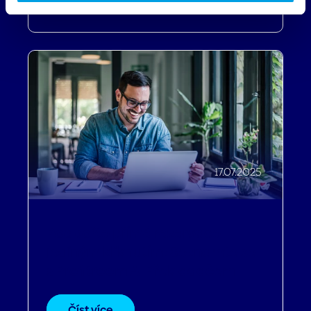
17.07.2025
Podpořte přímé rezervace
jediným kliknutím: Seznamte se
s Profitroom AI Překladačem
Číst více