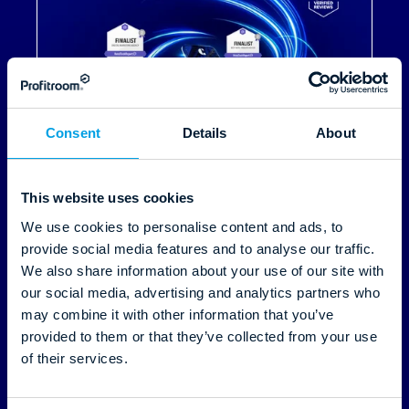
22.01.2026
Consent
Details
About
Hotel Tech Awards 2026:
This website uses cookies
Profitroom jediným partnerem
We use cookies to personalise content and ads, to
oceněným v každé fázi cesty
provide social media features and to analyse our traffic.
hosta
We also share information about your use of our site with
our social media, advertising and analytics partners who
may combine it with other information that you’ve
Číst více
provided to them or that they’ve collected from your use
of their services.