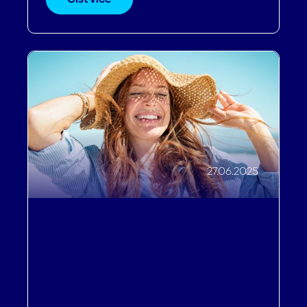
27.06.2025
Jak zvýšit příjmy hotelu díky
prodeji voucherů – praktické
rady na svatební sezónu i mimo
ni