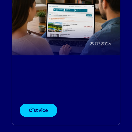
29.07.2026
Porozumějte svým hostům. Jak
optimalizovat obsah
rezervačního systému a zvýšit
TRevPAR
Číst více