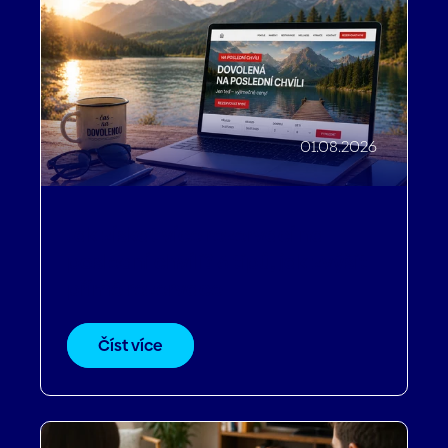
01.08.2026
Jak získat více rezervací na
poslední chvíli? 6 tipů, jak zvýšit
přímé rezervace
Číst více