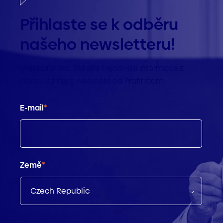
Přihlaste se k odběru
našeho newsletteru!
Mějte přehled. Získejte nejnovější informace z
oboru, zdroje a webináře od Profitroom.
E-mail
*
Země
*