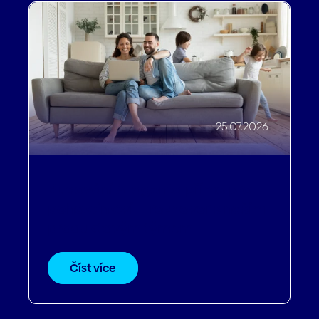
25.07.2026
Budování AI agenta přímo pro
pohostinství — rozhovor s naším
produktovým týmem
Číst více