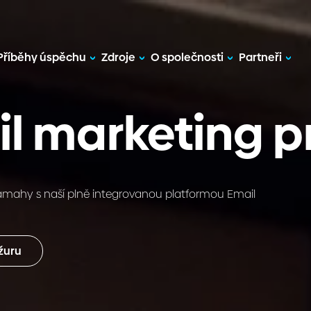
Příběhy úspěchu
Zdroje
O společnosti
Partneři
l marketing p
z námahy s naší plně integrovanou platformou Email
žuru