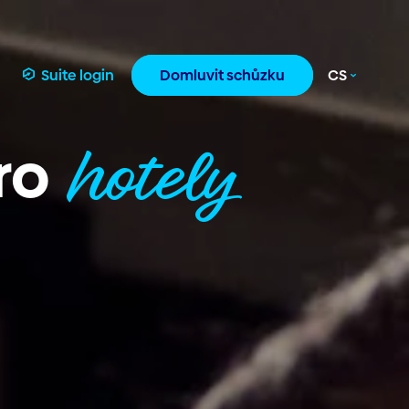
Suite login
Domluvit schůzku
CS
hotely
ro