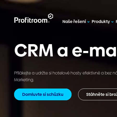
Naše řešení
Produkty
CRM a e-mai
Přilákejte a udržte si hotelové hosty efektivně a be
Marketing.
Domluvte si schůzku
Stáhněte si bro