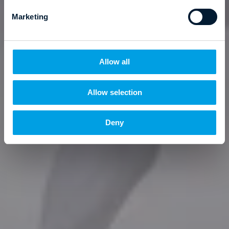
e
Marketing
l
e
c
t
Allow all
i
o
Allow selection
n
Deny