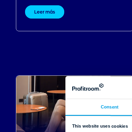
other information that you’ve
Leer más
C
Necessary
o
n
s
e
n
Deny
t
S
e
l
e
c
t
i
o
02.07.2025
n