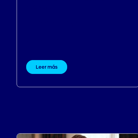
huéspedes
Maximiza tus ingresos en cada
etapa. Impulsado por IA. Validado
por hoteleros.
Leer más