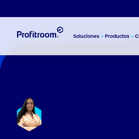
Mary Westre
Lorem Ipsum is simply dummy text o
has been the industry's standard 
printer took a galley of type and s
survived not only five centuries, but
essentially unchanged.