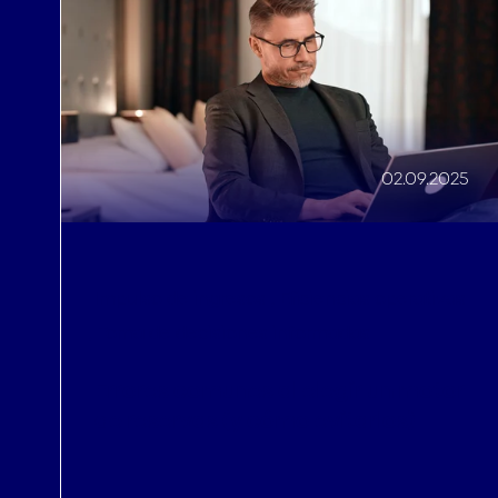
02.09.2025
Impulso de ingresos
,
Eficiencias operativas
,
Toma de decisiones informadas
Consent
Errores comunes al elegir un motor
de reservas (y cómo evitarlos)
This website uses cookies
We use cookies to personalis
information about your use of