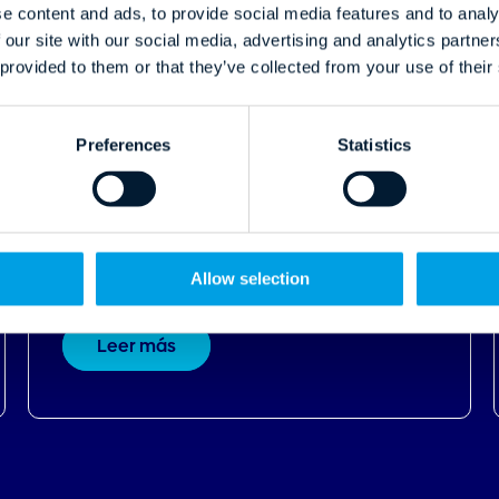
Impulso de ingresos
Comparativa de motores de
reservas para hoteles boutique en
2025: cómo elegir el adecuado
para tu propiedad
Leer más