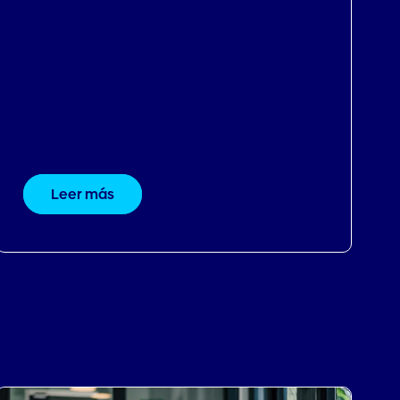
Casos reales: hoteles que
aumentaron sus ingresos con
Profitroom
Leer más