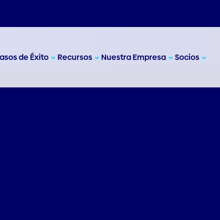
f the printing and typesetting industry. Lorem Ipsum
dummy text ever since the 1500s, when an unknown
crambled it to make a type specimen book. It has
 also the leap into electronic typesetting, remaining