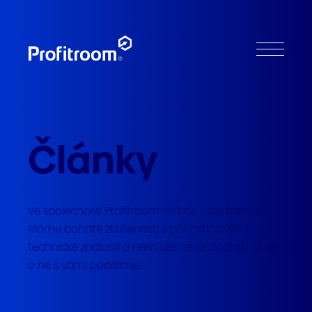
Články
Ve společnosti Profitroom věříme v partnerství.
Máme bohaté zkušenosti s pohostinstvím i
technické znalosti a nemůžeme se dočkat, až se
o ně s vámi podělíme.