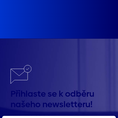
Přihlaste se k odběru
našeho newsletteru!
Mějte přehled. Získejte nejnovější informace z