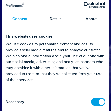
oboru, zdroje a webináře od Profitroom.
E-mail
*
Consent
Details
About
This website uses cookies
We use cookies to personalise content and ads, to
Země
*
provide social media features and to analyse our traffic.
We also share information about your use of our site with
our social media, advertising and analytics partners who
may combine it with other information that you’ve
provided to them or that they’ve collected from your use
of their services.
Správcem údajů je společnost Profitroom S.A. se sídlem
na ul. Franklina Roosevelta 9, 60-829 Poznań. Udělení
souhlasu je dobrovolné. Souhlas lze kdykoli odvolat.
Podrobné informace o zpracování údajů jsou obsaženy
C
Necessary
v
Zásadách ochrany osobních údajů
.
o
n
Souhlasím s přijímáním obchodních informací od