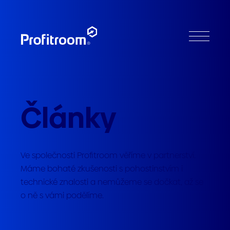
Články
Ve společnosti Profitroom věříme v partnerství.
Máme bohaté zkušenosti s pohostinstvím i
technické znalosti a nemůžeme se dočkat, až se
o ně s vámi podělíme.