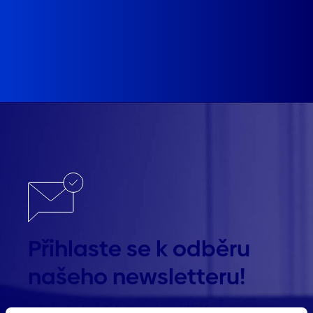
Přihlaste se k odběru
našeho newsletteru!
Mějte přehled. Získejte nejnovější informace z