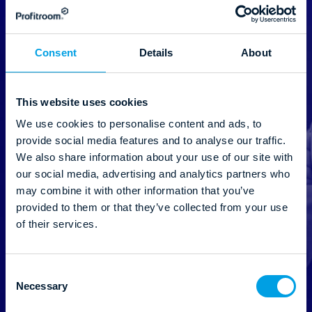
oboru, zdroje a webináře od Profitroom.
E-mail
*
Consent
Details
About
This website uses cookies
We use cookies to personalise content and ads, to
Země
*
provide social media features and to analyse our traffic.
We also share information about your use of our site with
our social media, advertising and analytics partners who
may combine it with other information that you’ve
provided to them or that they’ve collected from your use
of their services.
Správcem údajů je společnost Profitroom S.A. se sídlem
na ul. Franklina Roosevelta 9, 60-829 Poznań. Udělení
souhlasu je dobrovolné. Souhlas lze kdykoli odvolat.
Podrobné informace o zpracování údajů jsou obsaženy
C
Necessary
v
Zásadách ochrany osobních údajů
.
o
n
Souhlasím s přijímáním obchodních informací od