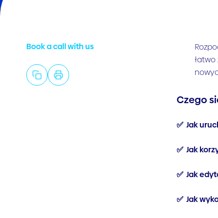
Book a call with us
Rozpoc
łatwo 
nowych
Czego si
✅
Jak uruc
✅ Jak korz
✅ Jak edyto
✅ Jak wykor