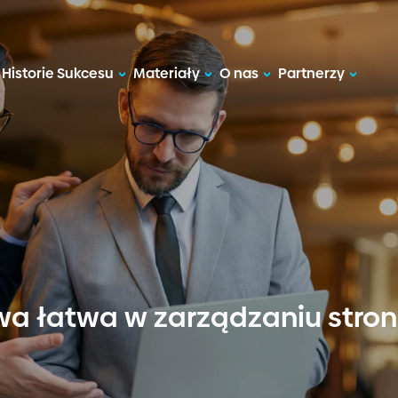
Historie Sukcesu
Materiały
O nas
Partnerzy
owa łatwa w zarządzaniu str