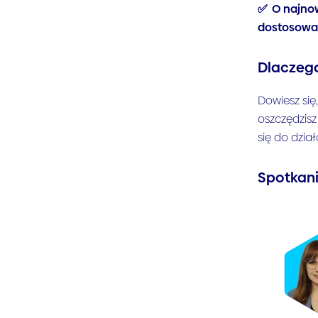
✅ O najnow
dostosowa
Dlaczeg
Dowiesz się
oszczędzisz
się do dzia
Spotkan