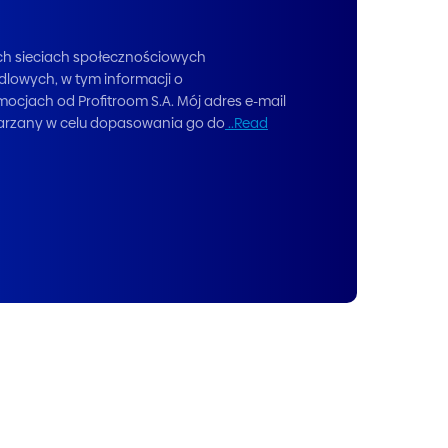
ch sieciach społecznościowych
lowych, w tym informacji o
ocjach od Profitroom S.A. Mój adres e-mail
arzany w celu dopasowania go do
..Read