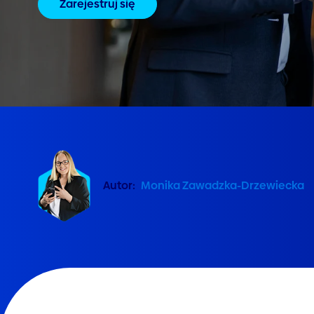
Zarejestruj się
Autor:
Monika Zawadzka-Drzewiecka