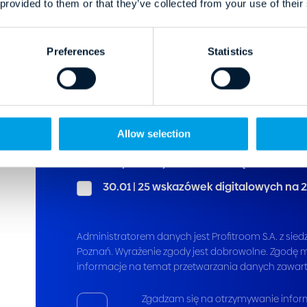
Domena hotelu
*
 provided to them or that they’ve collected from your use of their
Preferences
Statistics
Kraj
*
Allow selection
Webinary w których chcesz wziąć udział
*
30.01 | 25 wskazówek digitalowych na 
Administratorem danych jest Profitroom S.A. z siedz
Poznań. Wyrażenie zgody jest dobrowolne. Zgodę 
informacje na temat przetwarzania danych zawarte
Zgadzam się na otrzymywanie inform