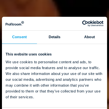
Consent
Details
About
This website uses cookies
We use cookies to personalise content and ads, to
provide social media features and to analyse our traffic.
We also share information about your use of our site with
our social media, advertising and analytics partners who
may combine it with other information that you’ve
provided to them or that they’ve collected from your use
of their services.