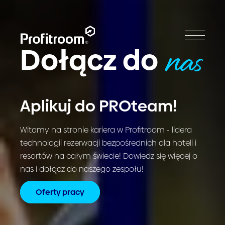
Dołącz do
nas
Aplikuj do PROteam!
Witamy na stronie kariera w Profitroom - lidera
technologii rezerwacji bezpośrednich dla hoteli i
resortów na całym świecie! Dowiedz się więcej o
nas i dołącz do naszego zespołu!
Oferty pracy