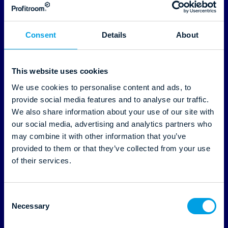
Consent
Details
About
This website uses cookies
We use cookies to personalise content and ads, to
27.01.2026
provide social media features and to analyse our traffic.
We also share information about your use of our site with
our social media, advertising and analytics partners who
Hotel 2026: Jak AI zmienia
may combine it with other information that you’ve
provided to them or that they’ve collected from your use
zasady gry w obsłudze gościa
of their services.
Czytaj dalej
C
Necessary
o
n