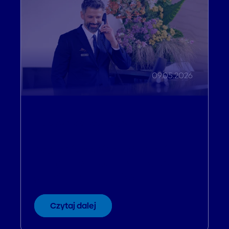
09.05.2026
Efektywność operacyjna
Nagranie webinaru: Wysoki
popyt nadchodzi! Jak pozyskać
gości bezpośrednio?
Czytaj dalej