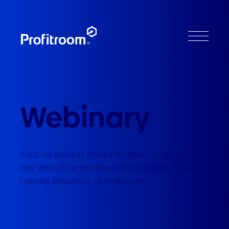
Webinary
Bądź na bieżąco. Dołącz do naszych webinarów,
aby zdobyć cenne informacje z branży, materiały
i wiedzę ekspercką od Profitroom.