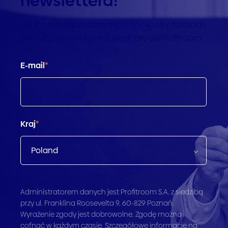
newslettera!
Bądź na bieżąco. Otrzymuj najnowsze informacje
z branży, materiały oraz webinary od Profitroom.
E-mail
*
Kraj
*
Administratorem danych jest Profitroom S.A. z siedzibą
przy ul. Franklina Roosevelta 9, 60-829 Poznań.
Wyrażenie zgody jest dobrowolne. Zgodę można
cofnąć w każdym czasie. Szczegółowe informacje na