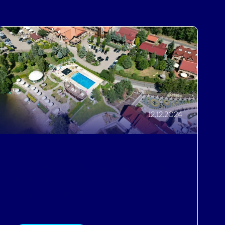
12.12.2024
Profitroom Talks: Kormoran Resort -
84% direct share w nieoczywistym
turystycznie miejscu