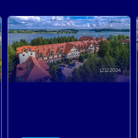
12.12.2024
Direct booking na trudne czasy,
czyli jak Hotel Robert’s Port został
królem rodzinnych wakacji na
Mazurach