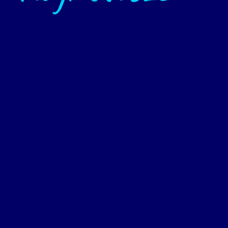
csu
ufało rozwiązaniom Profitroom, które wspierają
ch i dowiedz się jak zwiększyli liczbę rezerwacji