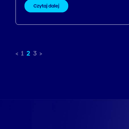
Czytaj dalej
1
2
3