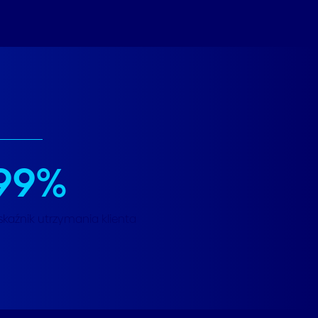
99
%
skaźnik utrzymania klienta