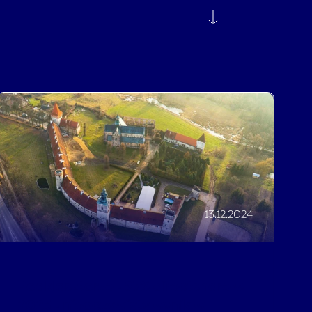
13.12.2024
Podklasztorze - 87% directshare w
2023 - nieoczywisty wynik w