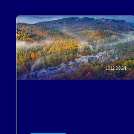
12.12.2024
Profitroom Talks: Hotel Czarny
Potok w Krynicy Zdrój - kosmiczne
90% sprzedaży bezpośredniej.
Poznaj sekret sukcesu.