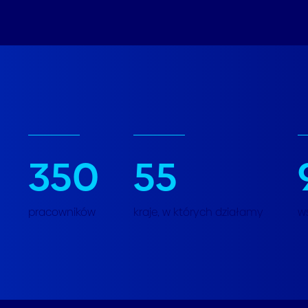
350
55
pracowników
kraje, w których działamy
w