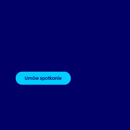
historie suk
Już ponad 4500 hoteli i resortów na całym świecie za
strategię direct booking. Poznaj historie niektórych z ni
bezpośrednich z naszą pomocą.
Umów spotkanie