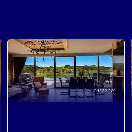
13.12.2024
Profitroom Talks: Czorsztyn
Prestige ponad 80% directu w 9