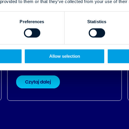
 provided to them or that they’ve collected from your use of their
12.12.2024
Preferences
Statistics
Profitroom Talks: Cukrownia Żnin -
jak przyciągać directowo MICE i
gości indywidualnych?
Allow selection
Czytaj dalej