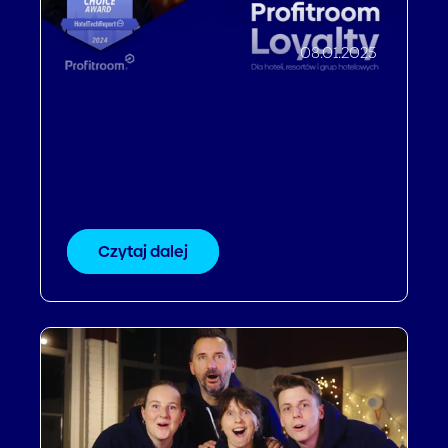
08.01.2025
Nowość: Profitroom Loyalty –
Twój sposób na rewolucję w
rezerwacjach bezpośrednich!
Czytaj dalej