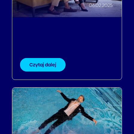
06.02.2025
Maksymalizuj przychody dzięki
większej liczbie rezerwacji
bezpośrednich
Czytaj dalej