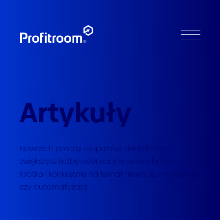
Artykuły
Nowości i porady ekspertów, dzięki którym
zwiększysz liczbę rezerwacji w swoim hotelu.
Krótko i konkretnie na temat revenue, marketingu
czy automatyzacji.