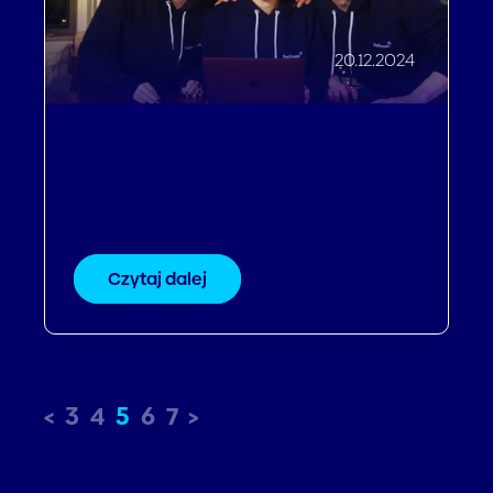
20.12.2024
Profitroom spełnia marzenia
Świętego Mikołaja - Wesołych
Świąt!
Czytaj dalej
3
4
5
6
7