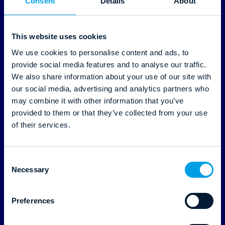
Consent
Details
About
This website uses cookies
Profitroom: Najlepsza
We use cookies to personalise content and ads, to
technologia dla hoteli i resortów
provide social media features and to analyse our traffic.
– nagrodzona w
We also share information about your use of our site with
HotelTechAwards 2025
our social media, advertising and analytics partners who
may combine it with other information that you’ve
Czytaj dalej
provided to them or that they’ve collected from your use
of their services.
C
Necessary
o
n
s
Preferences
e
n