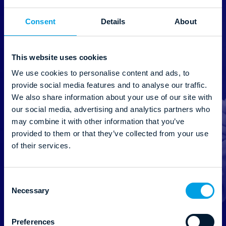
z branży, materiały oraz webinary od Profitroom.
Consent
Details
About
E-mail
*
This website uses cookies
We use cookies to personalise content and ads, to
provide social media features and to analyse our traffic.
Kraj
*
We also share information about your use of our site with
our social media, advertising and analytics partners who
may combine it with other information that you’ve
provided to them or that they’ve collected from your use
of their services.
Administratorem danych jest Profitroom S.A. z siedzibą
przy ul. Franklina Roosevelta 9, 60-829 Poznań.
C
Wyrażenie zgody jest dobrowolne. Zgodę można
Necessary
o
cofnąć w każdym czasie. Szczegółowe informacje na
n
temat przetwarzania danych zawarte są w
Polityce
s
Prywatności
.
Preferences