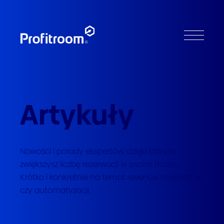
Artykuły
Nowości i porady ekspertów, dzięki którym
zwiększysz liczbę rezerwacji w swoim hotelu.
Krótko i konkretnie na temat revenue, marketingu
czy automatyzacji.