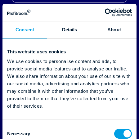
Consent
Details
About
This website uses cookies
We use cookies to personalise content and ads, to
20.12.2024
provide social media features and to analyse our traffic.
We also share information about your use of our site with
our social media, advertising and analytics partners who
Nowość: Mobile discounts - czyli
may combine it with other information that you’ve
provided to them or that they’ve collected from your use
włącz zniżki dla urządzeń
of their services.
przenośnych aby zwiększyć
liczbę rezerwacji
C
Necessary
Czytaj dalej
o