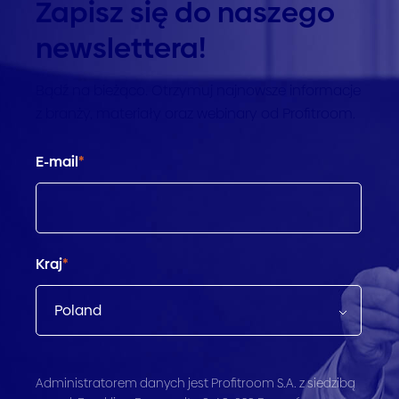
Zapisz się do naszego
newslettera!
Bądź na bieżąco. Otrzymuj najnowsze informacje
z branży, materiały oraz webinary od Profitroom.
E-mail
*
Kraj
*
Administratorem danych jest Profitroom S.A. z siedzibą