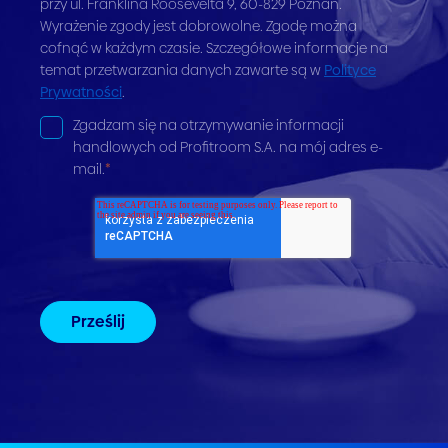
przy ul. Franklina Roosevelta 9, 60-829 Poznań.
Wyrażenie zgody jest dobrowolne. Zgodę można
cofnąć w każdym czasie. Szczegółowe informacje na
temat przetwarzania danych zawarte są w
Polityce
Prywatności
.
Zgadzam się na otrzymywanie informacji
handlowych od Profitroom S.A. na mój adres e-
mail.
*