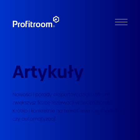
Artykuły
Nowości i porady ekspertów, dzięki którym
zwiększysz liczbę rezerwacji w swoim hotelu.
Krótko i konkretnie na temat revenue, marketingu
czy automatyzacji.