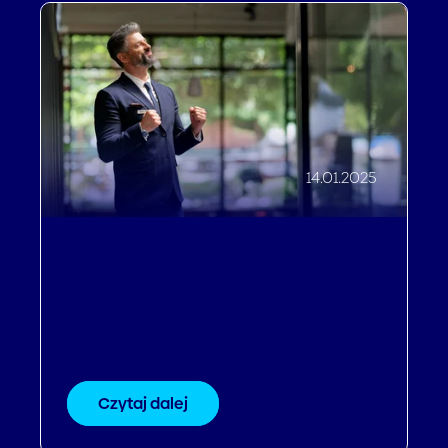
14.01.2025
Profitroom: Najlepsza
technologia dla hoteli i resortów
– nagrodzona w
HotelTechAwards 2025
Czytaj dalej