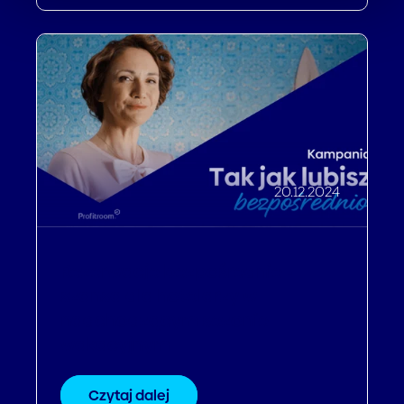
20.12.2024
Rezerwacje bezpośrednie -
szansa dla hotelarzy w
nadchodzącym sezonie
wakacyjnym
Czytaj dalej