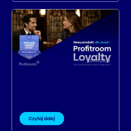
08.01.2025
Nowość: Profitroom Loyalty –
Twój sposób na rewolucję w
rezerwacjach bezpośrednich!
Czytaj dalej