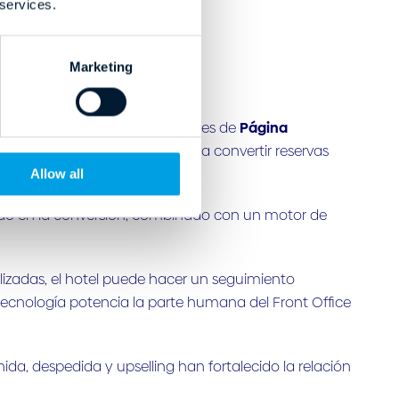
 services.
Marketing
os, implementando las soluciones de
Página
mo otra herramienta más para convertir reservas
Allow all
cado en la conversión, combinado con un motor de
izadas, el hotel puede hacer un seguimiento
tecnología potencia la parte humana del Front Office
da, despedida y upselling han fortalecido la relación