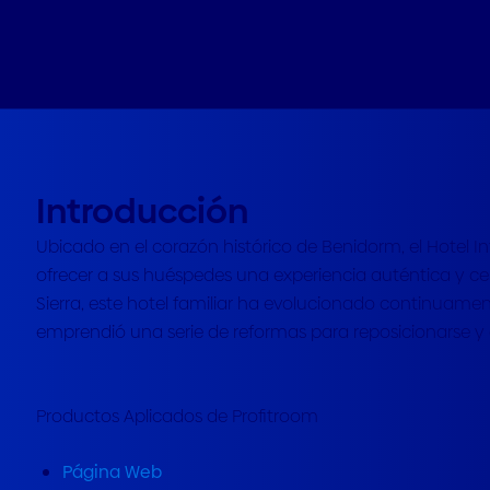
Introducción
Ubicado en el corazón histórico de Benidorm, el Hotel 
ofrecer a sus huéspedes una experiencia auténtica y c
Sierra, este hotel familiar ha evolucionado continuamente
emprendió una serie de reformas para reposicionarse y op
Productos Aplicados de Profitroom
Página Web