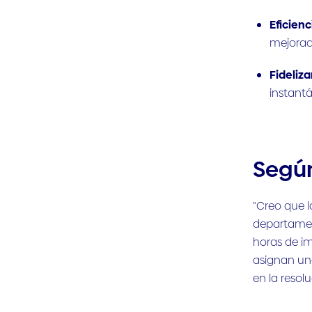
Eficienc
mejorad
Fideliza
instant
Según
"Creo que l
departamen
horas de i
asignan un
en la resol