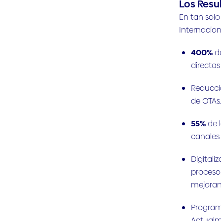
Los Resu
En tan solo
Internacion
400%
d
directas
Reducci
de OTAs
55%
de 
canales 
Digitali
procesos
mejorand
Program
Actualm