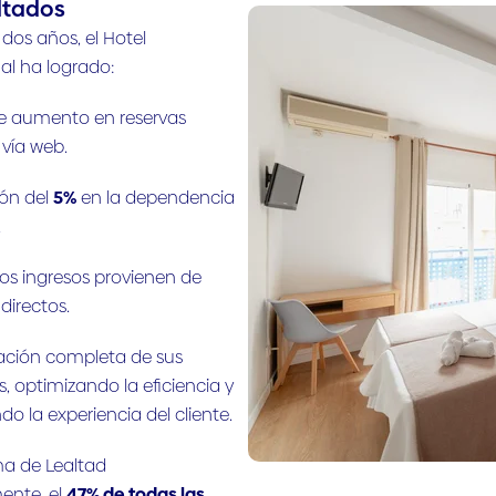
ltados
 dos años, el Hotel
al ha logrado:
e aumento en reservas
 vía web.
ón del
5%
en la dependencia
.
los ingresos provienen de
directos.
zación completa de sus
, optimizando la eficiencia y
o la experiencia del cliente.
a de Lealtad
ente, el
47% de todas las