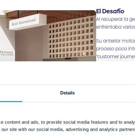
El Desafío
Al recuperar la ge
enfrentaba varios
Su anterior motor
proceso poco intu
“customer journey
Procesos manuales
Falta de datos ac
aumentar las con
Details
El equipo necesit
digitalizar sus pr
experiencia del cl
e content and ads, to provide social media features and to analy
 our site with our social media, advertising and analytics partn