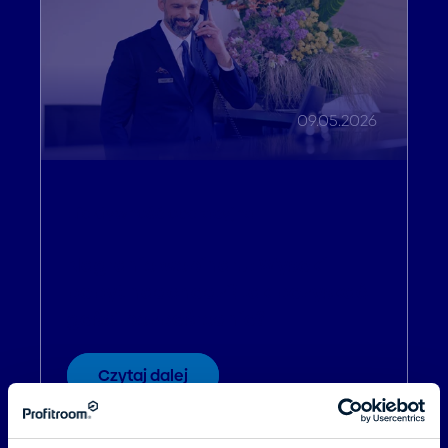
09.05.2026
Efektywność operacyjna
Nagranie webinaru: Wysoki
popyt nadchodzi! Jak pozyskać
gości bezpośrednio?
Czytaj dalej