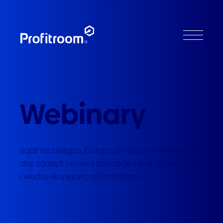
Webinary
Bądź na bieżąco. Dołącz do naszych webinarów,
aby zdobyć cenne informacje z branży, materiały
i wiedzę ekspercką od Profitroom.