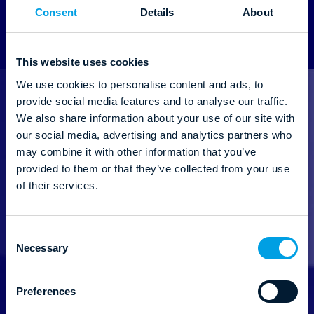
Consent
Details
About
This website uses cookies
We use cookies to personalise content and ads, to
provide social media features and to analyse our traffic.
We also share information about your use of our site with
our social media, advertising and analytics partners who
may combine it with other information that you’ve
provided to them or that they’ve collected from your use
of their services.
Zapisz się do naszego
C
newslettera!
Necessary
o
n
Bądź na bieżąco. Otrzymuj najnowsze informacje
s
Preferences
z branży, materiały oraz webinary od Profitroom.
e