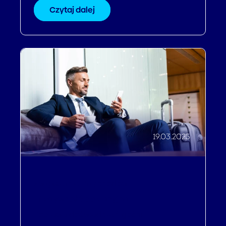
Czytaj dalej
19.03.2025
Zwiększanie Przychodów
,
Efektywność operacyjna
,
Poprawa doświadczeń gości
,