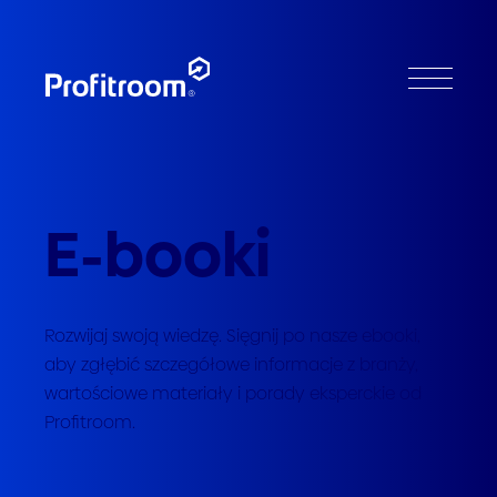
E-booki
Rozwijaj swoją wiedzę. Sięgnij po nasze ebooki,
aby zgłębić szczegółowe informacje z branży,
wartościowe materiały i porady eksperckie od
Profitroom.