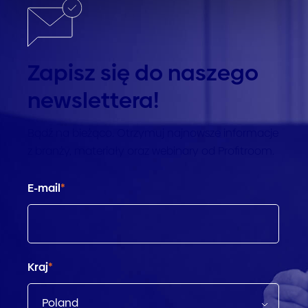
Zapisz się do naszego
newslettera!
Bądź na bieżąco. Otrzymuj najnowsze informacje
z branży, materiały oraz webinary od Profitroom.
E-mail
*
Kraj
*