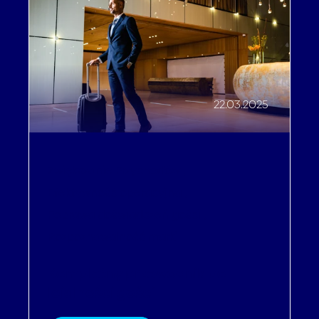
22.03.2025
Zwiększanie Przychodów
,
Efektywność operacyjna
,
Poprawa doświadczeń gości
,
Rozpoznawalność marki
Kompletny przewodnik po
lojalności gości