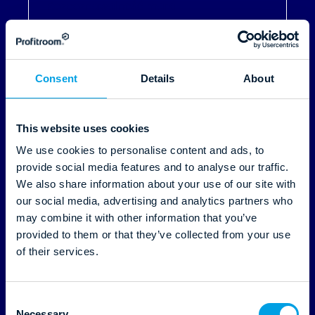
Rozpoznawalność marki
Check Lista skutecznego
Programu Lojalnościowego
Consent
Details
About
Czytaj dalej
This website uses cookies
We use cookies to personalise content and ads, to
provide social media features and to analyse our traffic.
We also share information about your use of our site with
our social media, advertising and analytics partners who
may combine it with other information that you’ve
provided to them or that they’ve collected from your use
of their services.
19.03.2025
C
Necessary