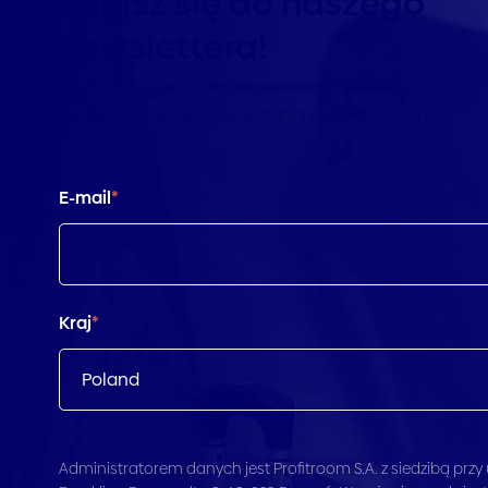
Zapisz się do naszego
newslettera!
Bądź na bieżąco. Otrzymuj najnowsze informacje z
branży, materiały oraz webinary od Profitroom.
E-mail
*
Kraj
*
Administratorem danych jest Profitroom S.A. z siedzibą przy u