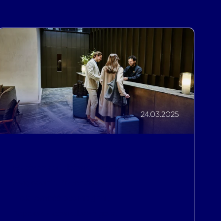
24.03.2025
Współpraca i doświadczenie
,
Zwiększanie Przychodów
,
Efektywność operacyjna
,
Poprawa doświadczeń gości
,