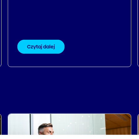
Twój sukces jest naszym
priorytetem
Czytaj dalej