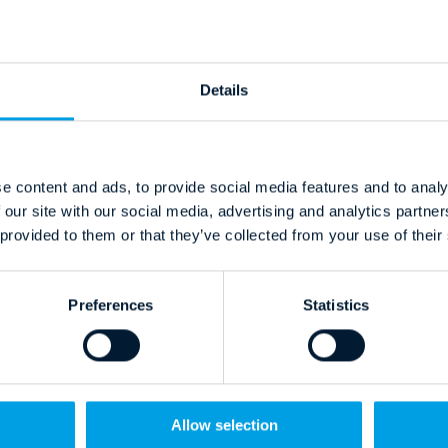
Details
19.03.2025
e content and ads, to provide social media features and to analy
Zwiększanie Przychodów
,
 our site with our social media, advertising and analytics partn
Efektywność operacyjna
,
 provided to them or that they’ve collected from your use of their
Poprawa doświadczeń gości
,
Rozpoznawalność marki
Preferences
Statistics
Check Lista skutecznego
Programu Lojalnościowego
Allow selection
Czytaj dalej