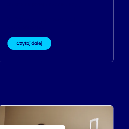
Świadome podejmowanie decyzji
Zwiększ liczbę rezerwacji
bezpośrednich
Czytaj dalej