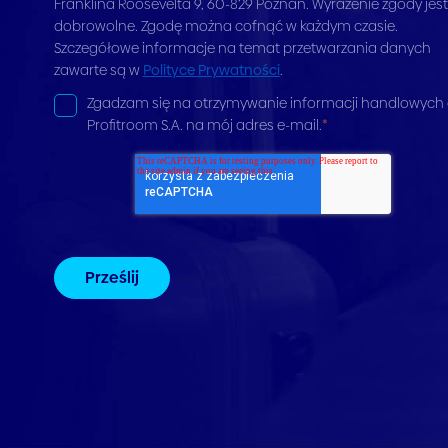
Franklina Roosevelta 9, 60-829 Poznań. Wyrażenie zgody jest
dobrowolne. Zgodę można cofnąć w każdym czasie.
Szczegółowe informacje na temat przetwarzania danych
zawarte są w
Polityce Prywatności
.
Zgadzam się na otrzymywanie informacji handlowych
Profitroom S.A. na mój adres e-mail.
*