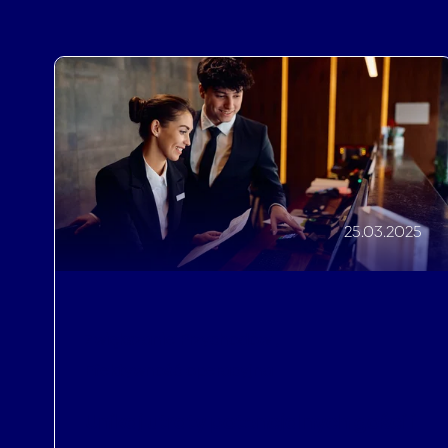
25.03.2025
Zwiększanie Przychodów
,
Efektywność operacyjna
Unikaj utraty potencjalnych gości i