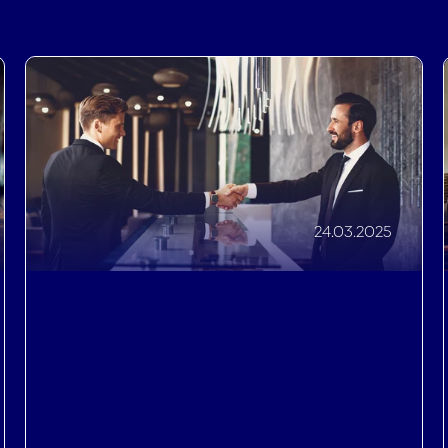
24.03.2025
Współpraca i doświadczenie
,
Zwiększanie Przychodów
,
Efektywność operacyjna
,
Świadome podejmowanie decyzji