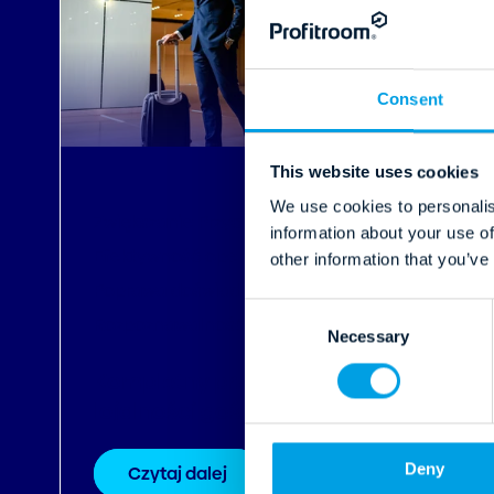
Consent
22.03.2025
This website uses cookies
We use cookies to personalis
Zwiększanie Przychodów
,
information about your use of
Efektywność operacyjna
,
other information that you’ve
Poprawa doświadczeń gości
,
C
Rozpoznawalność marki
Necessary
o
n
Kompletny przewodnik po
s
lojalności gości
e
n
Deny
t
Czytaj dalej