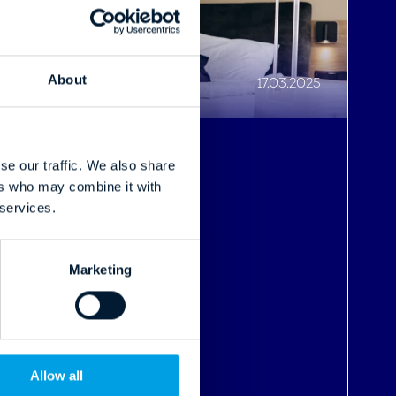
About
17.03.2025
se our traffic. We also share
Zwiększanie Przychodów
,
ers who may combine it with
Efektywność operacyjna
,
 services.
Poprawa doświadczeń gości
Marketing
Buduj lojalność gości,
bezpośrednio
Allow all
Czytaj dalej