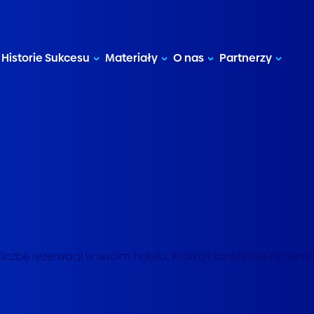
Historie Sukcesu
Materiały
O nas
Partnerzy
liczbę rezerwacji w swoim hotelu. Krótko i konkretnie na tem