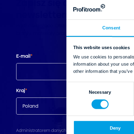
Zapisz się do naszego
newslettera!
Bądź na bieżąco. Otrzymuj najnowsze informacje z
Consent
branży, materiały oraz webinary od Profitroom.
This website uses cookies
E-mail
*
We use cookies to personalis
information about your use of
other information that you’ve
C
Kraj
*
Necessary
o
n
s
e
n
Deny
t
Administratorem danych jest Profitroom S.A. z siedzibą przy u