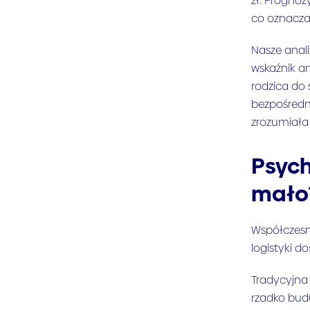
zł. Prognoz
co oznacza 
Nasze anali
wskaźnik an
rodzica do
bezpośredni
zrozumiała 
Psych
mało
Współczesny
logistyki d
Tradycyjna 
rzadko bud