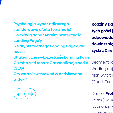
Psychologia wyboru: dlaczego
Rodziny z 
standardowa oferta to za mało?
tych gości
Co mówią dane? Analiza skuteczności
odpowiada 
Landing Page’y
dowiesz si
3 filary skutecznego Landing Page’a dla
zyski z Dir
rodzin
Strategiczne wykorzystanie Landing Page
Segment rod
O krok przed resztą: Optymalizacja pod AI
(GEO)
Według naj
Czy warto inwestować w dedykowane
nich wybrał
widoki?
(Guest Exp
Dane z
Pro
Polsce) wsk
rezerwacji