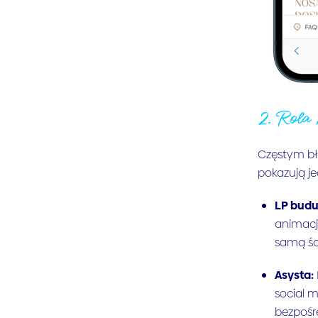
2. Rola 
Częstym bł
pokazują j
LP budu
animacji
samą śc
Asysta:
social m
bezpośre