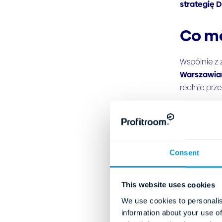
strategię 
Co mó
Wspólnie z 
Warszawian
realnie pr
1. Domin
Nasze anal
Consent
mobilnych. 
zakupowe w
This website uses cookies
Wniose
We use cookies to personalis
obniża 
information about your use of