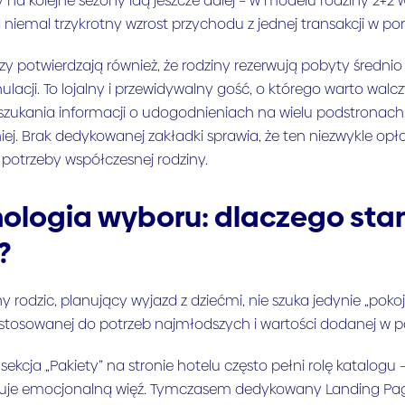
y na kolejne sezony idą jeszcze dalej – w modelu rodziny 2+2 
niemal trzykrotny wzrost przychodu z jednej transakcji w p
zy potwierdzają również, że rodziny rezerwują pobyty średnio 
ulacji. To lojalny i przewidywalny gość, o którego warto walc
 szukania informacji o udogodnieniach na wielu podstronach
ej. Brak dedykowanej zakładki sprawia, że ten niezwykle opłac
potrzeby współczesnej rodziny.
ologia wyboru: dlaczego sta
?
 rodzic, planujący wyjazd z dziećmi, nie szuka jedynie „poko
ostosowanej do potrzeb najmłodszych i wartości dodanej w po
sekcja „Pakiety” na stronie hotelu często pełni rolę katalog
uje emocjonalną więź. Tymczasem dedykowany Landing Page 