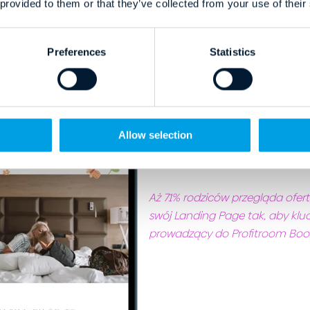
 provided to them or that they’ve collected from your use of their
Preferences
Statistics
Allow selection
Aż 71% rodziców przegląda ofe
swój Landing Page tak, aby kluc
prowadzący do Profitroom Book