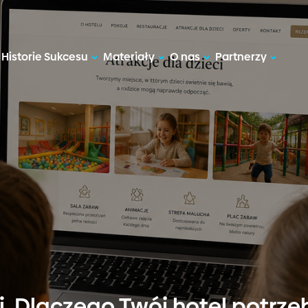
Historie Sukcesu
Materiały
O nas
Partnerzy
ji. Dlaczego Twój hotel potrz