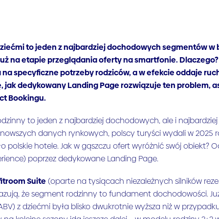
dziećmi to jeden z najbardziej dochodowych segmentów w bra
 już na etapie przeglądania oferty na smartfonie. Dlaczego
na specyficzne potrzeby rodziców, a w efekcie oddaje ruch
ę, jak dedykowany Landing Page rozwiązuje ten problem, a
ect Bookingu.
zinny to jeden z najbardziej dochodowych, ale i najbardzie
nowszych danych rynkowych, polscy turyści wydali w 2025 r
o polskie hotele. Jak w gąszczu ofert wyróżnić swój obiekt?
erience) poprzez dedykowane Landing Page.
fitroom Suite
(oparte na tysiącach niezależnych silników rez
azują, że segment rodzinny to fundament dochodowości. Już 
 (ABV) z dziećmi była blisko dwukrotnie wyższa niż w przyp