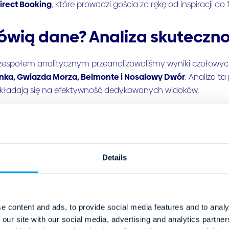
Direct Booking
, które prowadzi gościa za rękę od inspiracji do f
wią dane? Analiza skuteczno
zespołem analitycznym przeanalizowaliśmy wyniki czołowych 
ka, Gwiazda Morza, Belmonte i Nosalowy Dwór
. Analiza t
zekładają się na efektywność dedykowanych widoków.
acja Mobile-First w segmencie rodzinnym
izy potwierdzają: średnio aż 71% użytkowników odwiedzając
Details
W praktyce oznacza to, że niemal 3/4 Twoich potencjalnych 
 krótkich przerwach między codziennymi obowiązkami, trzym
k:
Dedykowany Landing Page, zoptymalizowany pod kątem szybk
e content and ads, to provide social media features and to analy
współczynnik odrzuceń (Bounce Rate) w porównaniu do klas
 our site with our social media, advertising and analytics partn