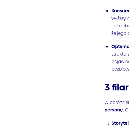
Konsump
wyższy n
potrzebę
że jego 
Optymal
struktur
pojawia
bezpiec
3 fil
W odróżnie
personę
. 
Storytel