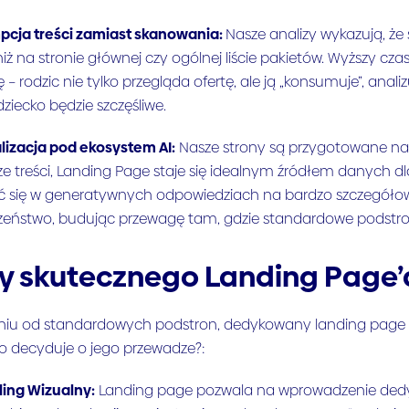
cja treści zamiast skanowania:
Nasze analizy wykazują, że 
iż na stronie głównej czy ogólnej liście pakietów. Wyższy cz
 – rodzic nie tylko przegląda ofertę, ale ją „konsumuje”, anal
dziecko będzie szczęśliwe.
izacja pod ekosystem AI:
Nasze strony są przygotowane na r
ze treści, Landing Page staje się idealnym źródłem danych 
ć się w generatywnych odpowiedziach na bardzo szczegółow
zeństwo, budując przewagę tam, gdzie standardowe podstron
ary skutecznego Landing Page’
niu od standardowych podstron, dedykowany landing page
Co decyduje o jego przewadze?:
ling Wizualny:
Landing page pozwala na wprowadzenie dedyk