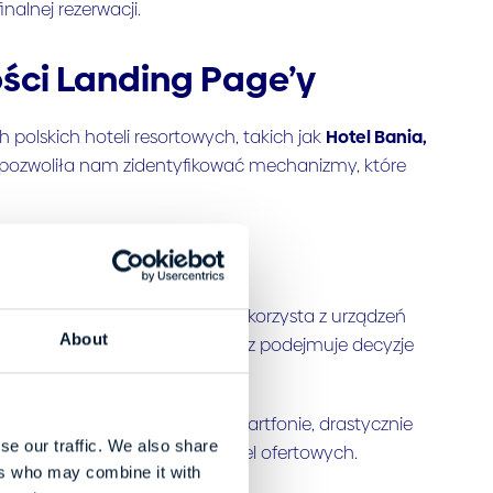
inalnej rezerwacji.
ści Landing Page’y
polskich hoteli resortowych, takich jak
Hotel Bania,
a pozwoliła nam zidentyfikować mechanizmy, które
ych dedykowane Landing Pages korzysta z urządzeń
About
gości poszukuje informacji oraz podejmuje decyzje
ając telefon w dłoni.
ości i przejrzystości na smartfonie, drastycznie
se our traffic. We also share
ycznych, przeładowanych tabel ofertowych.
ers who may combine it with