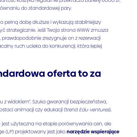
wartość koszyka regularnie przekracza barierę 6000 zł,
orównaniu do standardowej pary.
o pełną dobę dłuższe i wykazują stabilniejszy
zyć strategicznie. Jeśli Twoja strona WWW zmusza
, prawdopodobnie zrezygnuje on z rezerwacji
alny ruch ucieka do konkurencji, która lepiej
ndardowa oferta to za
ju z widokiem”. Szuka gwarancji bezpieczeństwa,
staci animacji czy edukacji (trend
Edu-ventures
).
u – jest użyteczna na etapie porównywania cen, ale
(LP) projektowany jest jako
narzędzie wspierające