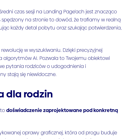
średni czas sesji na Landing Page’ach jest znacząco
as spędzony na stronie to dowód, że trafiamy w realną
izując każdy detal pobytu oraz szukając potwierdzenia,
ewolucję w wyszukiwaniu. Dzięki precyzyjnej
dla algorytmów AI. Pozwala to Twojemu obiektowi
e pytania rodziców o udogodnienia i
y stają się niewidoczne.
a dla rodzin
 to
doświadczenie zaprojektowane pod konkretną
owanej oprawy graficznej, która od progu buduje