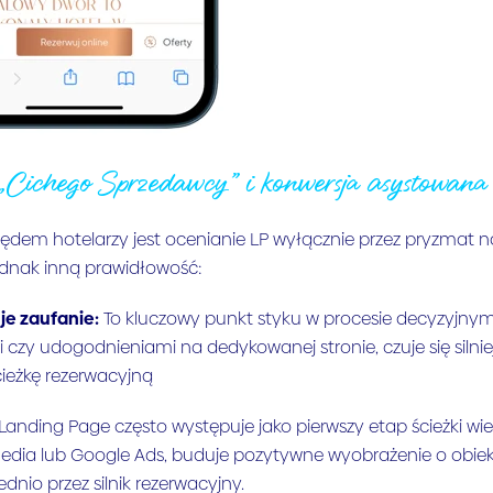
„Cichego Sprzedawcy” i konwersja asystowana
ędem hotelarzy jest ocenianie LP wyłącznie przez pryzmat n
ednak inną prawidłowość:
je zaufanie:
To kluczowy punkt styku w procesie decyzyjnym
 czy udogodnieniami na dedykowanej stronie, czuje się silniej
ieżkę rezerwacyjną
Landing Page często występuje jako pierwszy etap ścieżki wi
edia lub Google Ads, buduje pozytywne wyobrażenie o obiekcie
dnio przez silnik rezerwacyjny.