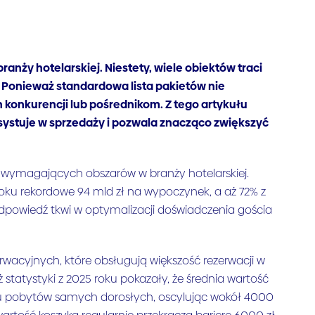
nży hotelarskiej. Niestety, wiele obiektów traci
? Ponieważ standardowa lista pakietów nie
 konkurencji lub pośrednikom. Z tego artykułu
systuje w sprzedaży i pozwala znacząco zwiększyć
j wymagających obszarów w branży hotelarskiej.
oku rekordowe 94 mld zł na wypoczynek, a aż 72% z
 Odpowiedź tkwi w optymalizacji doświadczenia gościa
erwacyjnych, które obsługują większość rezerwacji w
statystyki z 2025 roku pokazały, że średnia wartość
adku pobytów samych dorosłych, oscylując wokół 4000